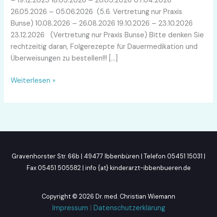
– 19.12.2025 18.03.2026 – 20.03.2026 07.04.2026
26.05.2026 – 05.06.2026 (5.6. Vertretung nur Praxis
Bunse) 10.08.2026 – 26.08.2026 19.10.2026 – 23.10.2026
23.12.2026 (Vertretung nur Praxis Bunse) Bitte denken Sie
rechtzeitig daran, Folgerezepte für Dauermedikation und
Überweisungen zu bestellen!!! […]
Weiterlesen »
Gravenhorster Str. 66b | 49477 Ibbenbüren | Telefon 05451 15031 |
Fax 05451 505582 | info {at} kinderarzt-ibbenbueren.de
Copyright © 2026 Dr. med. Christian Wiemann
Impressum
|
Datenschutzerklärung