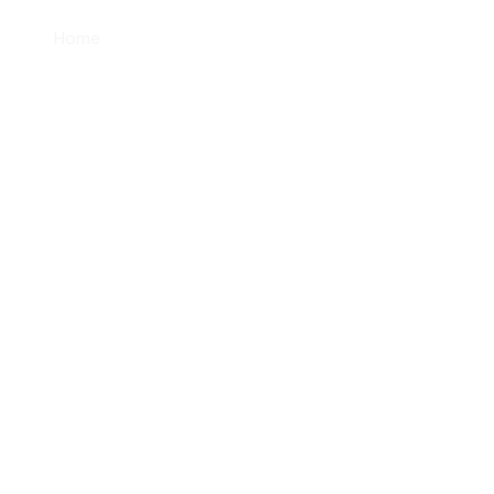
Home
Über uns
Leistungen
Gallerie
Kon