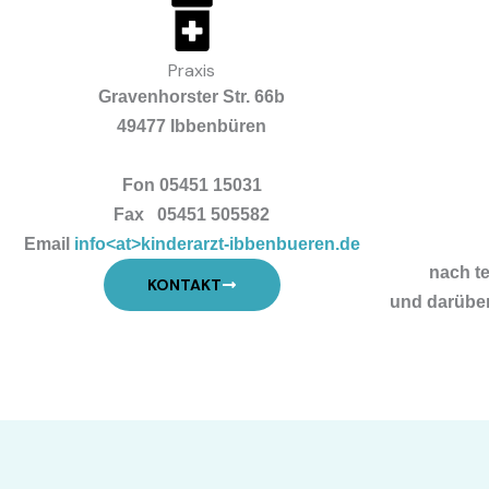
Praxis
Gravenhorster Str. 66b
49477 Ibbenbüren
Fon 05451 15031
Fax 05451 505582
Email
info<at>kinderarzt-ibbenbueren.de
nach t
KONTAKT
und
darübe